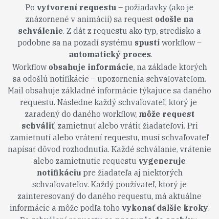
Po
vytvorení requestu
– požiadavky (ako je
znázornené v animácii) sa request
odošle na
schválenie
. Z dát z requestu ako typ, stredisko a
podobne sa na pozadí systému
spustí
workflow –
automatický proces
.
Workflow
obsahuje informácie
, na základe ktorých
sa odošlú notifikácie – upozornenia schva
ľ
ovate
ľ
om.
Mail obsahuje základné informácie týkajuce sa daného
requestu. Následne každý schva
ľ
ovate
ľ
, ktorý je
zaradený do daného workflow,
môže request
schváli
ť
, zamietnu
ť
alebo vráti
ť
žiadate
ľ
ovi. Pri
zamietnutí alebo vrátení requestu, musí schva
ľ
ovate
ľ
napísa
ť
dôvod rozhodnutia. Každé schválanie, vrátenie
alebo zamietnutie requestu
vygeneruje
notifikáciu
pre žiadate
ľ
a aj niektorých
schva
ľ
ovate
ľ
ov. Každý používate
ľ
, ktorý je
zainteresovaný do daného requestu, má aktuálne
informácie a môže pod
ľ
a toho
vykona
ť
dalšie kroky
.