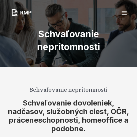
Preskočiť
MA
na
obsah
ME
Schvaľovanie
neprítomnosti
Schvaľovanie neprítomnosti
Schvaľovanie dovoleniek,
nadčasov, služobných ciest, OČR,
práceneschopnosti, homeoffice a
podobne.