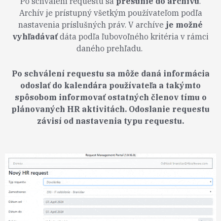
Po schválení requestu sa
presunie do archívu
.
Archív je prístupný všetkým používate
ľ
om pod
ľ
a
nastavenia príslušných práv. V archíve
je možné
vyh
ľ
adáva
ť
dáta pod
ľ
a
ľ
ubovo
ľ
ného kritéria v rámci
daného preh
ľ
adu.
Po schválení requestu sa môže daná informácia
odosla
ť
do kalendára používate
ľ
a a takýmto
spôsobom informova
ť
ostatných
č
lenov tímu o
plánovaných HR aktivitách. Odoslanie requestu
závisí od nastavenia typu requestu.