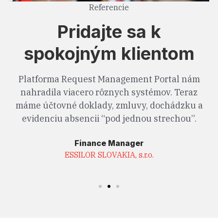
Referencie
Pridajte sa k
spokojným klientom
Vďaka platforme Request Management Portal
máme zabezpečený rýchly obeh dokumentov s
automatickým odosielaním účtovných dokladov
do systemu Microsoft Dynamics 365 Business
Central.
Country Finance Manager
ESSILOR OPTIKA, s.r.o.