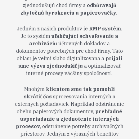
zjednodušujú chod firmy a
odbúravajú
zbytočnú byrokraciu a papierovačky.
Jedným z našich produktov je
RMP systém
.
Je to systém
uľahčujúci schvaľovanie a
archiváciu
účtovných dokladov a
dokumentov potrebných pre chod firmy. Táto
oblasť je veľmi slabo digitalizovaná a
prijali
sme výzvu zjednodušiť ju
a optimalizovať
interné procesy väčšiny spoločností.
Mnohým
klientom sme tak pomohli
skrátiť čas
sprocesovania interných a
externých požiadaviek. Napríklad odstránenie
obehu papierových dokumentov,
prehľadné
usporiadanie a zjednotenie interných
procesov
, odstránenie potreby archivačných
priestorov. Jedným z výrazných benefitov