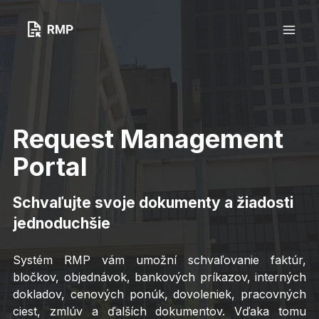
Preskočiť
MA
na
obsah
ME
Request Management
Portal
Schvaľujte svoje dokumenty a žiadosti
jednoduchšie
Systém RMP vám umožní schvaľovanie faktúr,
bločkov, objednávok, bankových príkazov, interných
dokladov, cenových ponúk, dovoleniek, pracovných
ciest, zmlúv a ďalších dokumentov.
Vďaka tomu